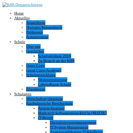
Home
Aktuelles
Anmeldung
Digitales Klassenbuch
Prüfungen
Ferientermine
Schule
Über uns
Geschichte
Schuljubiläum 2016
Zu Besuch an der KHS
Unser Logo
Local Cisco Academy
Schulentwicklung
Werteorientierung
LebensRaum Schule
Elternbeirat
Schularten
Wirtschaftsgymnasium
Kaufmännische Berufsschule
Ansprechpartner
Math.tech.Softwareentwickler/in (MATSE)
IT-Berufe
Digitalisierungsmanagement
IT-System-Management
Zusatzqualifikation IT-Kaufleute