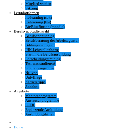
Mitglied werden
Satzung
Lernplattformen
its-learning (sbk)
its-learning (bw)
BigBlueButton (moodle)
Berufs- u. Studienwahl
Berufsorientierung
Berufsberatung der Arbeitsagentur
Bildungsnavigator
IHK-Lehrstellenbörse
Start in die Berufsausbildung
Entscheidungstraining
Test-was studieren?
Studiengangsuche
Neuvoo
Univillage
Karrieretipps
Jobbörse
Angebote
Mentorenprogramm
Austauschprogramme
ECDL
Ergänzende Ausbildung
Ausbildungshilfen
Home