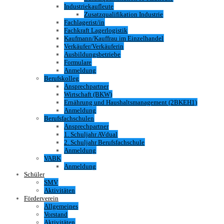
Industriekaufleute
Zusatzqualifikation Industrie
Fachlagerist/in
Fachkraft Lagerlogistik
Kaufmann/Kauffrau im Einzelhandel
Verkäufer/Verkäuferin
Ausbildungsbetriebe
Formulare
Anmeldung
Berufskolleg
Ansprechpartner
Wirtschaft (BKW)
Ernährung und Haushaltsmanagement (2BKEH1)
Anmeldung
Berufsfachschulen
Ansprechpartner
1. Schuljahr AVdual
2. Schuljahr Berufsfachschule
Anmeldung
VABK
Anmeldung
Schüler
SMV
Aktivitäten
Förderverein
Allgemeines
Vorstand
Aktivitäten