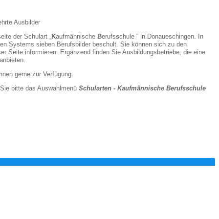
hrte Ausbilder
eite der Schulart „
K
aufmännische
B
erufs
s
chule “ in Donaueschingen. In
n Systems sieben Berufsbilder beschult. Sie können sich zu den
ser Seite informieren. Ergänzend finden Sie Ausbildungsbetriebe, die eine
anbieten.
Ihnen gerne zur Verfügung.
 Sie bitte das Auswahlmenü
Schularten - Kaufmännische Berufsschule