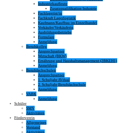
Industriekaufleute
Zusatzqualifikation Industrie
Fachlagerist/in
Fachkraft Lagerlogistik
Kaufmann/Kauffrau im Einzelhandel
Verkäufer/Verkäuferin
Ausbildungsbetriebe
Formulare
Anmeldung
Berufskolleg
Ansprechpartner
Wirtschaft (BKW)
Ernährung und Haushaltsmanagement (2BKEH1)
Anmeldung
Berufsfachschulen
Ansprechpartner
1. Schuljahr AVdual
2. Schuljahr Berufsfachschule
Anmeldung
VABK
Anmeldung
Schüler
SMV
Aktivitäten
Förderverein
Allgemeines
Vorstand
Aktivitäten