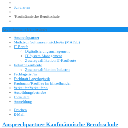
Schularten
/
Kaufmännische Berufsschule
Kaufmännische Berufsschule
Ansprechpartner
Math.tech.Softwareentwickler/in (MATSE)
IT-Berufe
Digitalisierungsmanagement
IT-System-Management
Zusatzqualifikation IT-Kaufleute
Industriekaufleute
Zusatzqualifikation Industrie
Fachlagerist/in
Fachkraft Lagerlogistik
Kaufmann/Kauffrau im Einzelhandel
Verkäufer/Verkäuferin
Ausbildungsbetriebe
Formulare
Anmeldung
Drucken
E-Mail
Ansprechpartner Kaufmännische Berufsschule