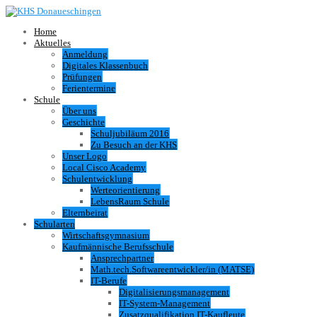
Home
Aktuelles
Anmeldung
Digitales Klassenbuch
Prüfungen
Ferientermine
Schule
Über uns
Geschichte
Schuljubiläum 2016
Zu Besuch an der KHS
Unser Logo
Local Cisco Academy
Schulentwicklung
Werteorientierung
LebensRaum Schule
Elternbeirat
Schularten
Wirtschaftsgymnasium
Kaufmännische Berufsschule
Ansprechpartner
Math.tech.Softwareentwickler/in (MATSE)
IT-Berufe
Digitalisierungsmanagement
IT-System-Management
Zusatzqualifikation IT-Kaufleute