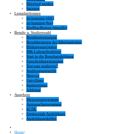
Mitglied werden
Satzung
Lernplattformen
its-learning (sbk)
its-learning (bw)
BigBlueButton (moodle)
Berufs- u. Studienwahl
Berufsorientierung
Berufsberatung der Arbeitsagentur
Bildungsnavigator
IHK-Lehrstellenbörse
Start in die Berufsausbildung
Entscheidungstraining
Test-was studieren?
Studiengangsuche
Neuvoo
Univillage
Karrieretipps
Jobbörse
Angebote
Mentorenprogramm
Austauschprogramme
ECDL
Ergänzende Ausbildung
Ausbildungshilfen
Home
/