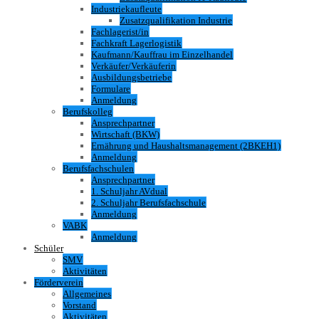
Industriekaufleute
Zusatzqualifikation Industrie
Fachlagerist/in
Fachkraft Lagerlogistik
Kaufmann/Kauffrau im Einzelhandel
Verkäufer/Verkäuferin
Ausbildungsbetriebe
Formulare
Anmeldung
Berufskolleg
Ansprechpartner
Wirtschaft (BKW)
Ernährung und Haushaltsmanagement (2BKEH1)
Anmeldung
Berufsfachschulen
Ansprechpartner
1. Schuljahr AVdual
2. Schuljahr Berufsfachschule
Anmeldung
VABK
Anmeldung
Schüler
SMV
Aktivitäten
Förderverein
Allgemeines
Vorstand
Aktivitäten