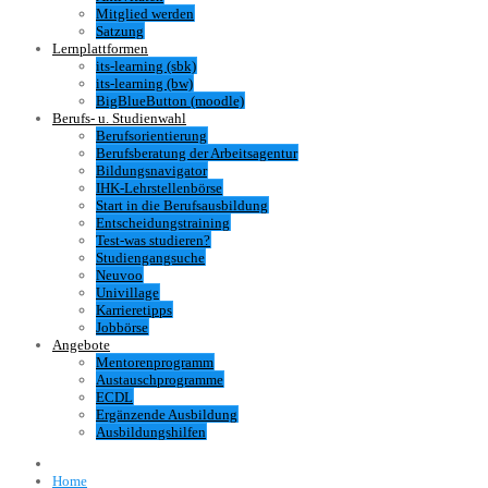
Mitglied werden
Satzung
Lernplattformen
its-learning (sbk)
its-learning (bw)
BigBlueButton (moodle)
Berufs- u. Studienwahl
Berufsorientierung
Berufsberatung der Arbeitsagentur
Bildungsnavigator
IHK-Lehrstellenbörse
Start in die Berufsausbildung
Entscheidungstraining
Test-was studieren?
Studiengangsuche
Neuvoo
Univillage
Karrieretipps
Jobbörse
Angebote
Mentorenprogramm
Austauschprogramme
ECDL
Ergänzende Ausbildung
Ausbildungshilfen
Home