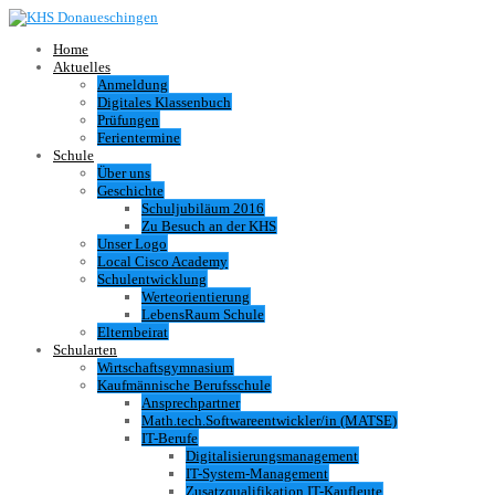
Home
Aktuelles
Anmeldung
Digitales Klassenbuch
Prüfungen
Ferientermine
Schule
Über uns
Geschichte
Schuljubiläum 2016
Zu Besuch an der KHS
Unser Logo
Local Cisco Academy
Schulentwicklung
Werteorientierung
LebensRaum Schule
Elternbeirat
Schularten
Wirtschaftsgymnasium
Kaufmännische Berufsschule
Ansprechpartner
Math.tech.Softwareentwickler/in (MATSE)
IT-Berufe
Digitalisierungsmanagement
IT-System-Management
Zusatzqualifikation IT-Kaufleute