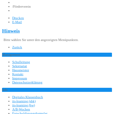
/
Förderverein
Drucken
E-Mail
Hinweis
Bitte wählen Sie unter den angezeigten Menüpunkten.
Zurück
Management
Schulleitung
Sekretariat
Hausmeister
Kontakt
Impressum
Datenschutzerklärung
Info
Digitales Klassenbuch
its-learning (sbk)
its-learning (bw)
A/B-Wochen
Entschuldigungsformular