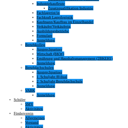
Industriekaufleute
Zusatzqualifikation Industrie
Fachlagerist/in
Fachkraft Lagerlogistik
Kaufmann/Kauffrau im Einzelhandel
Verkäufer/Verkäuferin
Ausbildungsbetriebe
Formulare
Anmeldung
Berufskolleg
Ansprechpartner
Wirtschaft (BKW)
Ernährung und Haushaltsmanagement (2BKEH1)
Anmeldung
Berufsfachschulen
Ansprechpartner
1. Schuljahr AVdual
2. Schuljahr Berufsfachschule
Anmeldung
VABK
Anmeldung
Schüler
SMV
Aktivitäten
Förderverein
Allgemeines
Vorstand
Aktivitäten