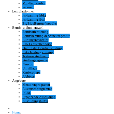
Mitglied werden
Satzung
Lernplattformen
its-learning (sbk)
its-learning (bw)
BigBlueButton (moodle)
Berufs- u. Studienwahl
Berufsorientierung
Berufsberatung der Arbeitsagentur
Bildungsnavigator
IHK-Lehrstellenbörse
Start in die Berufsausbildung
Entscheidungstraining
Test-was studieren?
Studiengangsuche
Neuvoo
Univillage
Karrieretipps
Jobbörse
Angebote
Mentorenprogramm
Austauschprogramme
ECDL
Ergänzende Ausbildung
Ausbildungshilfen
Home
/