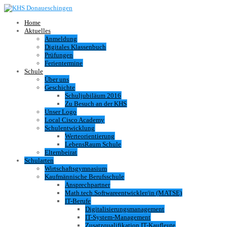
Home
Aktuelles
Anmeldung
Digitales Klassenbuch
Prüfungen
Ferientermine
Schule
Über uns
Geschichte
Schuljubiläum 2016
Zu Besuch an der KHS
Unser Logo
Local Cisco Academy
Schulentwicklung
Werteorientierung
LebensRaum Schule
Elternbeirat
Schularten
Wirtschaftsgymnasium
Kaufmännische Berufsschule
Ansprechpartner
Math.tech.Softwareentwickler/in (MATSE)
IT-Berufe
Digitalisierungsmanagement
IT-System-Management
Zusatzqualifikation IT-Kaufleute