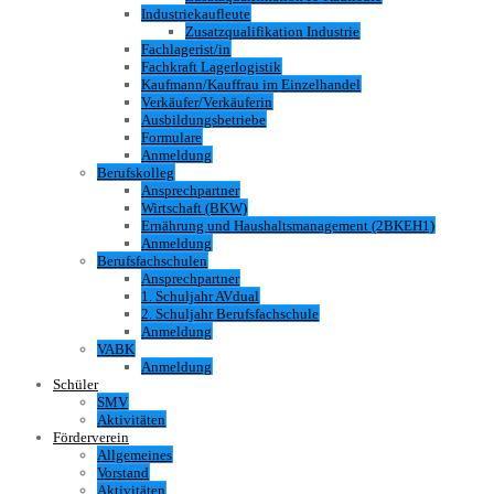
Industriekaufleute
Zusatzqualifikation Industrie
Fachlagerist/in
Fachkraft Lagerlogistik
Kaufmann/Kauffrau im Einzelhandel
Verkäufer/Verkäuferin
Ausbildungsbetriebe
Formulare
Anmeldung
Berufskolleg
Ansprechpartner
Wirtschaft (BKW)
Ernährung und Haushaltsmanagement (2BKEH1)
Anmeldung
Berufsfachschulen
Ansprechpartner
1. Schuljahr AVdual
2. Schuljahr Berufsfachschule
Anmeldung
VABK
Anmeldung
Schüler
SMV
Aktivitäten
Förderverein
Allgemeines
Vorstand
Aktivitäten