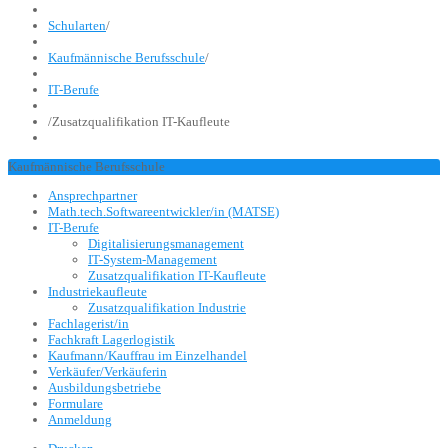
Schularten
/
Kaufmännische Berufsschule
/
IT-Berufe
/
Zusatzqualifikation IT-Kaufleute
Kaufmännische Berufsschule
Ansprechpartner
Math.tech.Softwareentwickler/in (MATSE)
IT-Berufe
Digitalisierungsmanagement
IT-System-Management
Zusatzqualifikation IT-Kaufleute
Industriekaufleute
Zusatzqualifikation Industrie
Fachlagerist/in
Fachkraft Lagerlogistik
Kaufmann/Kauffrau im Einzelhandel
Verkäufer/Verkäuferin
Ausbildungsbetriebe
Formulare
Anmeldung