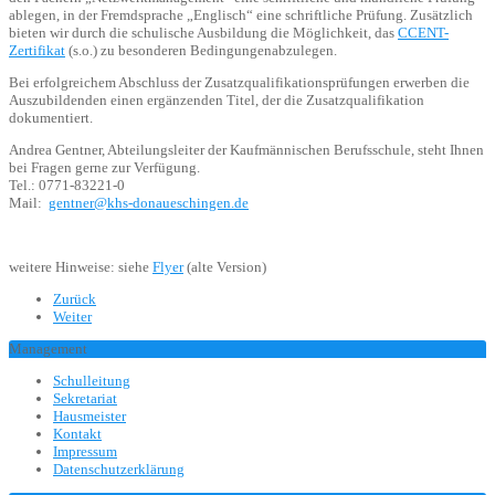
ablegen, in der Fremdsprache „Englisch“ eine schriftliche Prüfung. Zusätzlich
bieten wir durch die schulische Ausbildung die Möglichkeit, das
CCENT-
Zertifikat
(s.o.) zu besonderen Bedingungenabzulegen.
Bei erfolgreichem Abschluss der Zusatzqualifikationsprüfungen erwerben die
Auszubildenden einen ergänzenden Titel, der die Zusatzqualifikation
dokumentiert.
Andrea Gentner, Abteilungsleiter der Kaufmännischen Berufsschule, steht Ihnen
bei Fragen gerne zur Verfügung.
Tel.: 0771-83221-0
Mail:
gentner@khs-donaueschingen.de
weitere Hinweise: siehe
Flyer
(alte Version)
Zurück
Weiter
Management
Schulleitung
Sekretariat
Hausmeister
Kontakt
Impressum
Datenschutzerklärung