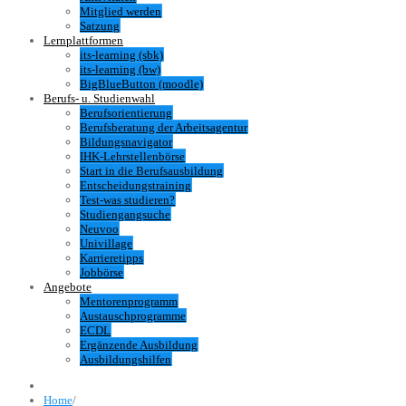
Mitglied werden
Satzung
Lernplattformen
its-learning (sbk)
its-learning (bw)
BigBlueButton (moodle)
Berufs- u. Studienwahl
Berufsorientierung
Berufsberatung der Arbeitsagentur
Bildungsnavigator
IHK-Lehrstellenbörse
Start in die Berufsausbildung
Entscheidungstraining
Test-was studieren?
Studiengangsuche
Neuvoo
Univillage
Karrieretipps
Jobbörse
Angebote
Mentorenprogramm
Austauschprogramme
ECDL
Ergänzende Ausbildung
Ausbildungshilfen
Home
/