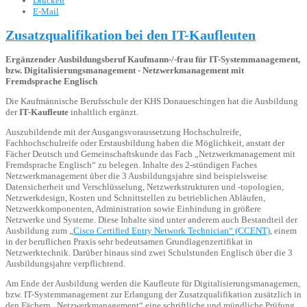
Drucken
E-Mail
Zusatzqualifikation bei den IT-Kaufleuten
Ergänzender Ausbildungsberuf Kaufmann-/-frau für IT-Systemmanagement,
bzw. Digitalisierungsmanagement - Netzwerkmanagement mit
Fremdsprache Englisch
Die Kaufmännische Berufsschule der KHS Donaueschingen hat die Ausbildung
der
IT-Kaufleute
inhaltlich ergänzt.
Auszubildende mit der Ausgangsvoraussetzung Hochschulreife,
Fachhochschulreife oder Erstausbildung haben die Möglichkeit, anstatt der
Fächer Deutsch und Gemeinschaftskunde das Fach „Netzwerkmanagement mit
Fremdsprache Englisch“ zu belegen. Inhalte des 2-stündigen Faches
Netzwerkmanagement über die 3 Ausbildungsjahre sind beispielsweise
Datensicherheit und Verschlüsselung, Netzwerkstrukturen und -topologien,
Netzwerkdesign, Kosten und Schnittstellen zu betrieblichen Abläufen,
Netzwerkkomponenten, Administration sowie Einbindung in größere
Netzwerke und Systeme. Diese Inhalte sind unter anderem auch Bestandteil der
Ausbildung zum „
Cisco Certified Entry Network Technician“ (CCENT)
, einem
in der beruflichen Praxis sehr bedeutsamen Grundlagenzertifikat in
Netzwerktechnik. Darüber hinaus sind zwei Schulstunden Englisch über die 3
Ausbildungsjahre verpflichtend.
Am Ende der Ausbildung werden die Kaufleute für Digitalisierungsmanagemen,
bzw. IT-Systemmanagement zur Erlangung der Zusatzqualifikation zusätzlich in
den Fächern „Netzwerkmanagement“ eine schriftliche und mündliche Prüfung