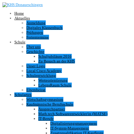
Home
Aktuelles
Anmeldung
Digitales Klassenbuch
Prüfungen
Ferientermine
Schule
Über uns
Geschichte
Schuljubiläum 2016
Zu Besuch an der KHS
Unser Logo
Local Cisco Academy
Schulentwicklung
Werteorientierung
LebensRaum Schule
Elternbeirat
Schularten
Wirtschaftsgymnasium
Kaufmännische Berufsschule
Ansprechpartner
Math.tech.Softwareentwickler/in (MATSE)
IT-Berufe
Digitalisierungsmanagement
IT-System-Management
Zusatzqualifikation IT-Kaufleute