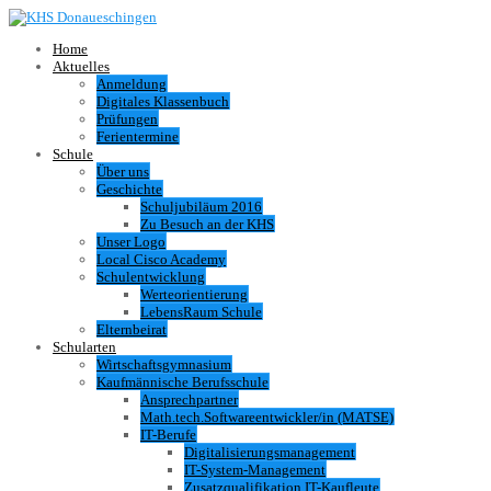
Home
Aktuelles
Anmeldung
Digitales Klassenbuch
Prüfungen
Ferientermine
Schule
Über uns
Geschichte
Schuljubiläum 2016
Zu Besuch an der KHS
Unser Logo
Local Cisco Academy
Schulentwicklung
Werteorientierung
LebensRaum Schule
Elternbeirat
Schularten
Wirtschaftsgymnasium
Kaufmännische Berufsschule
Ansprechpartner
Math.tech.Softwareentwickler/in (MATSE)
IT-Berufe
Digitalisierungsmanagement
IT-System-Management
Zusatzqualifikation IT-Kaufleute