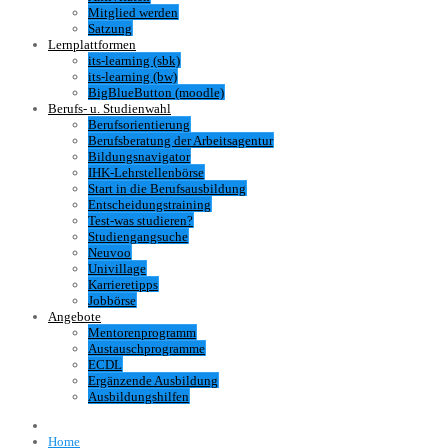
Mitglied werden
Satzung
Lernplattformen
its-learning (sbk)
its-learning (bw)
BigBlueButton (moodle)
Berufs- u. Studienwahl
Berufsorientierung
Berufsberatung der Arbeitsagentur
Bildungsnavigator
IHK-Lehrstellenbörse
Start in die Berufsausbildung
Entscheidungstraining
Test-was studieren?
Studiengangsuche
Neuvoo
Univillage
Karrieretipps
Jobbörse
Angebote
Mentorenprogramm
Austauschprogramme
ECDL
Ergänzende Ausbildung
Ausbildungshilfen
Home