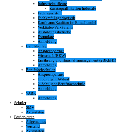
Industriekaufleute
Zusatzqualifikation Industrie
Fachlagerist/in
Fachkraft Lagerlogistik
Kaufmann/Kauffrau im Einzelhandel
Verkäufer/Verkäuferin
Ausbildungsbetriebe
Formulare
Anmeldung
Berufskolleg
Ansprechpartner
Wirtschaft (BKW)
Ernährung und Haushaltsmanagement (2BKEH1)
Anmeldung
Berufsfachschulen
Ansprechpartner
1. Schuljahr AVdual
2. Schuljahr Berufsfachschule
Anmeldung
VABK
Anmeldung
Schüler
SMV
Aktivitäten
Förderverein
Allgemeines
Vorstand
Aktivitäten