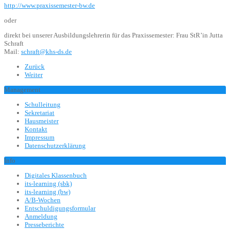
http://www.praxissemester-bw.de
oder
direkt bei unserer Ausbildungslehrerin für das Praxissemester: Frau StR’in Jutta
Schraft
Mail:
schraft@khs-ds.de
Zurück
Weiter
Management
Schulleitung
Sekretariat
Hausmeister
Kontakt
Impressum
Datenschutzerklärung
Info
Digitales Klassenbuch
its-learning (sbk)
its-learning (bw)
A/B-Wochen
Entschuldigungsformular
Anmeldung
Presseberichte